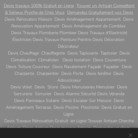
Devis travaux 100% Gratuit en Ligne
Trouver un Artisan Compétent
& Sérieux Proche de Chez Vous
Demandez Gratuitement vos Devis
Devis Rénovaton Maison Devis Aménagement Appartement Devis
Renovation Appartement Devis Aménagement de Combles
Devis Travaux Plomberie Plombier Devis Travaux d'Electricité
Électricien Devis Travaux Peinture Peintre Devis Décoration
Décorateur
Devis Chauffage Chauffagiste Devis Tapisserie Tapissier Devis
Climatisation Climaticien Devis Isolation Devis Couverture
Devis Toiture Couvreur Devis Ravalement Façade Façadier Devis
Charpente Charpentier Devis Porte Devis fenêtre Devis
Adoucisseur
Devis Volet Devis Store Devis Menuiseries Menuisier Devis
Serrurerie Serrurier Devis Alarme Sécurité Devis Véranda
Devis Panneaux Solaire Devis Escalier Sur Mesure Devis
Aménagement Terrasse Devis Piscine Pisciniste Devis Gratuit en
Ligne
Devis Travaux Rénovation Gratuit en Ligne Trouver Artisan Cherche
Artisan Devis Artisan Devis travaux Artisan Demander un devis
gratuit