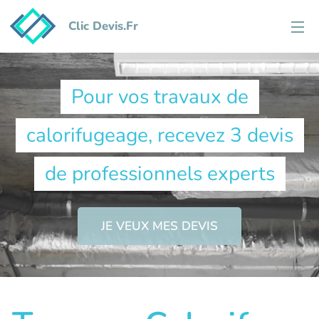
Clic Devis.Fr
Pour vos travaux de
calorifugeage, recevez 3 devis
de professionnels experts
JE VEUX MES DEVIS