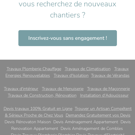
vous recherchez de nouveaux
chantiers ?
Inscrivez-vous sans engagement !
Travaux Plomberie Chauffage
Travaux de Climatisation
Travaux
Energies Renouvelables
Travaux d'Isolation
Travaux de Vérandas
Travaux d'intérieur
Travaux de Menuiserie
Travaux de Maçonnerie
Travaux de Construction, Rénovation
Installation d'Adoucisseur
Devis travaux 100% Gratuit en Ligne
Trouver un Artisan Compétent
& Sérieux Proche de Chez Vous
Demandez Gratuitement vos Devis
Devis Rénovaton Maison Devis Aménagement Appartement Devis
Renovation Appartement Devis Aménagement de Combles