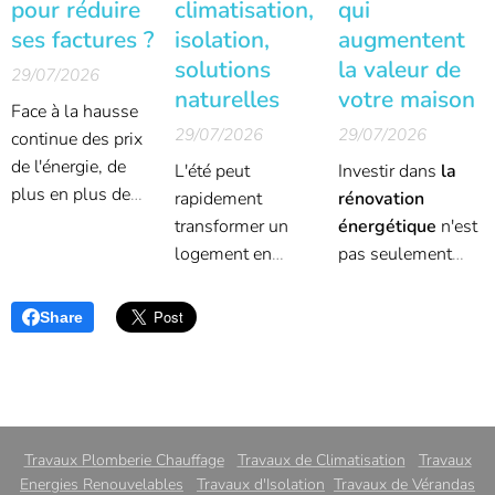
pour réduire
climatisation,
qui
ses factures ?
isolation,
augmentent
solutions
la valeur de
29/07/2026
naturelles
votre maison
Face à la hausse
29/07/2026
29/07/2026
continue des prix
de l'énergie, de
L'été peut
Investir dans
la
plus en plus de
rapidement
rénovation
particuliers
transformer un
énergétique
n'est
envisagent des
logement en
pas seulement
travaux de
fournaise si
bénéfique pour
rénovation
aucune précaution
réduire vos
Share
énergétique.
n'est prise. Face
factures d'énergie.
Pourtant, une
aux vagues de
Ces travaux
question revient
chaleur et à la
permettent aussi
systématiquement
hausse des
d'augmenter
:
par où
températures,
considérablement
Travaux Plomberie Chauffage
Travaux de Climatisation
Travaux
commencer pour
beaucoup de
la valeur de votre
Energies Renouvelables
Travaux d'Isolation
Travaux de Vérandas