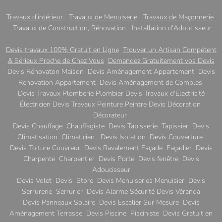
réellement
particuliers
maison sur le
réduire ses
cherchent à
marché
Travaux d'intérieur
Travaux de Menuiserie
Travaux de Maçonnerie
factures ?
Entre
rafraîchir leur
immobilier.
Travaux de Construction, Rénovation
Installation d'Adoucisseur
isolation,
maison sans
Devis travaux 100% Gratuit en Ligne
Trouver un Artisan Compétent
chauffage,
exploser leurs
& Sérieux Proche de Chez Vous
Demandez Gratuitement vos Devis
fenêtres ou
factures
Devis Rénovaton Maison Devis Aménagement Appartement Devis
ventilation, les
d'énergie
. Entre
Renovation Appartement Devis Aménagement de Combles
possibilités sont
climatisation,
Devis Travaux Plomberie Plombier Devis Travaux d'Electricité
nombreuses et les
isolation et
Électricien Devis Travaux Peinture Peintre Devis Décoration
discours parfois...
solutions
Décorateur
Devis Chauffage Chauffagiste Devis Tapisserie Tapissier Devis
naturelles, les
Climatisation Climaticien Devis Isolation Devis Couverture
choix sont
Devis Toiture Couvreur Devis Ravalement Façade Façadier Devis
multiples, mais
Charpente Charpentier Devis Porte Devis fenêtre Devis
tous n'ont...
Adoucisseur
Devis Volet Devis Store Devis Menuiseries Menuisier Devis
Serrurerie Serrurier Devis Alarme Sécurité Devis Véranda
Devis Panneaux Solaire Devis Escalier Sur Mesure Devis
Aménagement Terrasse Devis Piscine Pisciniste Devis Gratuit en