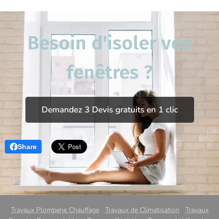
Besoin d'isoler vos
fenêtres ?
Demandez 3 Devis gratuits en 1 clic
Share
Travaux Plomberie Chauffage
Travaux de Climatisation
Travaux